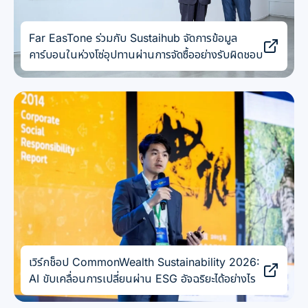
Far EasTone ร่วมกับ Sustaihub จัดการข้อมูล
คาร์บอนในห่วงโซ่อุปทานผ่านการจัดซื้ออย่างรับผิดชอบ
เวิร์กช็อป CommonWealth Sustainability 2026:
AI ขับเคลื่อนการเปลี่ยนผ่าน ESG อัจฉริยะได้อย่างไร