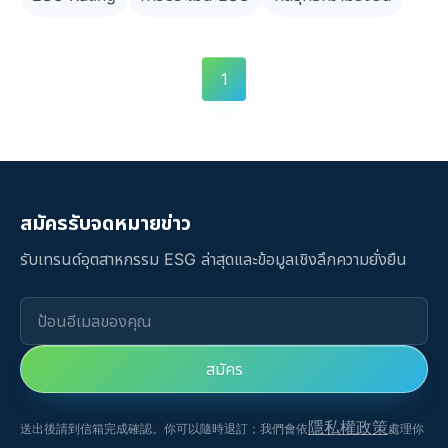
1
สมัครรับจดหมายข่าว
รับเทรนด์อุตสาหกรรม ESG ล่าสุดและข้อมูลเชิงลึกความยั่งยืน
ป้อนอีเมลของคุณ
สมัคร
隱私權政策
送出後請到信箱完成確認。你可以隨時退訂；我們會依
處理你