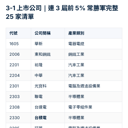
3-1 上市公司｜連 3 屆前 5% 常勝軍完整
25 家清單
代號
公司簡稱
產業類別
1605
華新
電器電纜
2006
東和鋼鐵
鋼鐵工業
2201
裕隆
汽車工業
2204
中華
汽車工業
2301
光寶科
電腦及週邊設備業
2303
聯電
半導體業
2308
台達電
電子零組件業
2330
台積電
半導體業