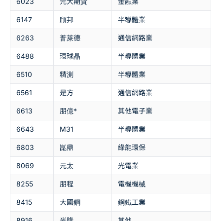
6023
元大期貨
金融業
6147
頎邦
半導體業
6263
普萊德
通信網路業
6488
環球晶
半導體業
6510
精測
半導體業
6561
是方
通信網路業
6613
朋億*
其他電子業
6643
M31
半導體業
6803
崑鼎
綠能環保
8069
元太
光電業
8255
朋程
電機機械
8415
大國鋼
鋼鐵工業
8916
光隆
其他