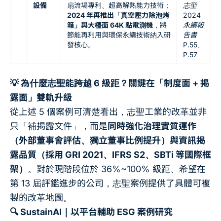
設備
扇流場專利、超高解熱能力技術；
志聖
2024 年再推出「真空壓力除泡烤
2024
箱」與大檯面 64K 點電測機
，將
永續報
節能再利用與環保永續技術納入研
告書
發核心。
P.55、
P.57
💡 為什麼志聖能跨越 6 級距？關鍵在「制度面 + 揭
露面」雙軌升級
從上述 5 個案例可清楚看出，志聖工業的改革並非
只「補揭露文件」，而是
同時強化治理實質運作
（外部董事會評估、獨立董事比例提升）與資訊揭
露品質（採用 GRI 2021、IFRS S2、SBTi 等國際框
架）
。對於現階段位於 36%~100% 級距、希望在
第 13 屆評鑑進步的公司，志聖案例提供了具體可複
製的改革地圖。
🔍 SustainAI｜以平台輔助 ESG 案例研究