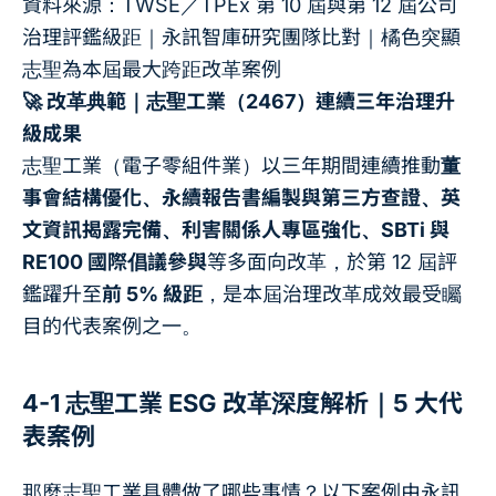
資料來源：TWSE／TPEx 第 10 屆與第 12 屆公司
治理評鑑級距｜永訊智庫研究團隊比對｜橘色突顯
志聖為本屆最大跨距改革案例
🚀 改革典範｜志聖工業（2467）連續三年治理升
級成果
志聖工業（電子零組件業）以三年期間連續推動
董
事會結構優化、永續報告書編製與第三方查證、英
文資訊揭露完備、利害關係人專區強化、SBTi 與
RE100 國際倡議參與
等多面向改革，於第 12 屆評
鑑躍升至
前 5% 級距
，是本屆治理改革成效最受矚
目的代表案例之一。
4-1 志聖工業 ESG 改革深度解析｜5 大代
表案例
那麼志聖工業具體做了哪些事情？以下案例由永訊