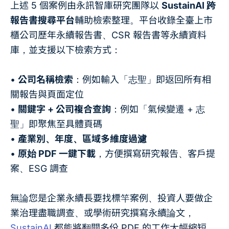
上述 5 個案例由永訊智庫研究團隊以
SustainAI 跨
報告書搜尋平台
輔助檢索整理。平台收錄全臺上市
櫃公司歷年永續報告書、CSR 報告書等永續資料
庫，並支援以下檢索方式：
•
公司名稱檢索
：例如輸入「志聖」即返回所有相
關報告與頁面定位
•
關鍵字 + 公司複合查詢
：例如「氣候變遷 + 志
聖」即聚焦至具體頁碼
•
產業別、年度、區域多維度過濾
•
原始 PDF 一鍵下載
，方便撰寫研究報告、客戶提
案、ESG 調查
無論您是企業永續長要找標竿案例、投資人要做企
業治理盡職調查、或學術研究撰寫永續論文，
SustainAI
都能將翻閱多份 PDF 的工作大幅縮短。