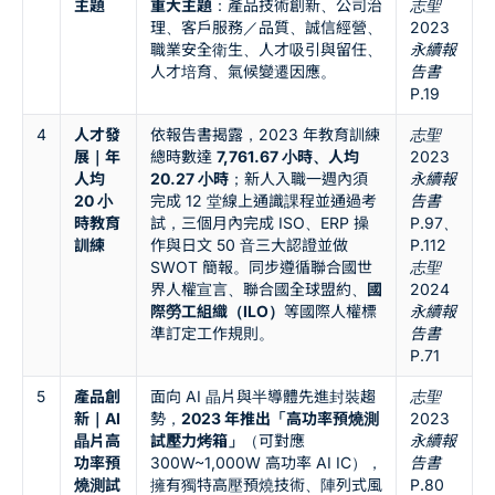
主題
重大主題
：產品技術創新、公司治
志聖
理、客戶服務／品質、誠信經營、
2023
職業安全衛生、人才吸引與留任、
永續報
人才培育、氣候變遷因應。
告書
P.19
4
人才發
依報告書揭露，2023 年教育訓練
志聖
展｜年
總時數達
7,761.67 小時、人均
2023
人均
20.27 小時
；新人入職一週內須
永續報
20 小
完成 12 堂線上通識課程並通過考
告書
時教育
試，三個月內完成 ISO、ERP 操
P.97、
訓練
作與日文 50 音三大認證並做
P.112
SWOT 簡報。同步遵循聯合國世
志聖
界人權宣言、聯合國全球盟約、
國
2024
際勞工組織（ILO）
等國際人權標
永續報
準訂定工作規則。
告書
P.71
5
產品創
面向 AI 晶片與半導體先進封裝趨
志聖
新｜AI
勢，
2023 年推出「高功率預燒測
2023
晶片高
試壓力烤箱」
（可對應
永續報
功率預
300W~1,000W 高功率 AI IC），
告書
燒測試
擁有獨特高壓預燒技術、陣列式風
P.80