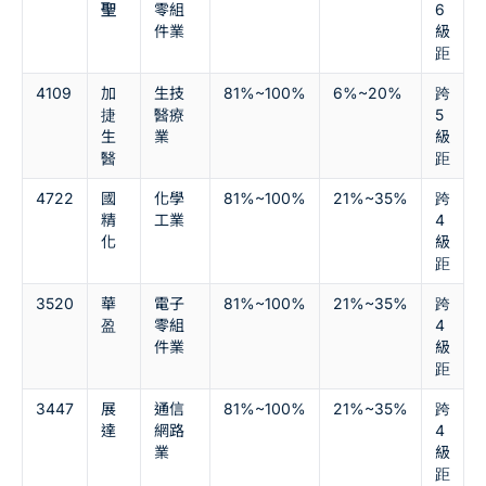
聖
零組
6
件業
級
距
4109
加
生技
81%~100%
6%~20%
跨
捷
醫療
5
生
業
級
醫
距
4722
國
化學
81%~100%
21%~35%
跨
精
工業
4
化
級
距
3520
華
電子
81%~100%
21%~35%
跨
盈
零組
4
件業
級
距
3447
展
通信
81%~100%
21%~35%
跨
達
網路
4
業
級
距