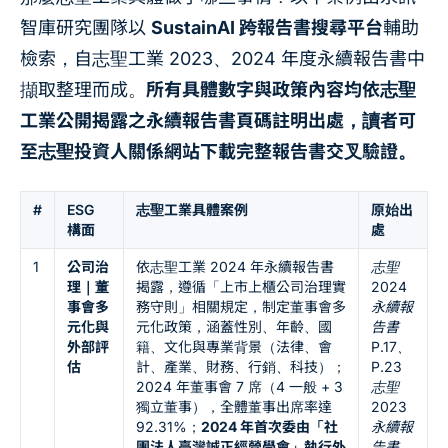
智庫研究團隊以
SustainAI 跨報告書搜尋平台
輔助
檢索，自志聖工業 2023、2024 年度永續報告書中
擷取整理而成。
所有具體數字與政策內容均依志聖
工業公開揭露之永續報告書頁碼註明出處，讀者可
至志聖投資人關係網站下載完整報告書交叉驗證。
#
ESG
志聖工業具體案例
原始出
構面
處
1
公司治
依志聖工業 2024 年永續報告書
志聖
理｜董
揭露，遵循「上市上櫃公司治理實
2024
事會多
務守則」相關規定，制定董事會多
永續報
元化與
元化政策，涵蓋性別、年齡、國
告書
外部評
籍、文化與專業背景（法律、會
P.17、
估
計、產業、財務、行銷、科技）；
P.23
2024 年董事會 7 席（4 一般 + 3
志聖
獨立董事），全體董事出席率達
2023
92.31%；
2024 年首次委由「社
永續報
團法人臺灣誠正經營學會」執行外
告書