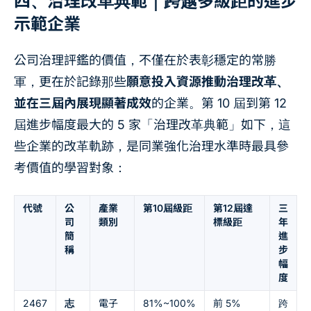
四、治理改革典範｜跨越多級距的進步
示範企業
公司治理評鑑的價值，不僅在於表彰穩定的常勝
軍，更在於記錄那些
願意投入資源推動治理改革、
並在三屆內展現顯著成效
的企業。第 10 屆到第 12
屆進步幅度最大的 5 家「治理改革典範」如下，這
些企業的改革軌跡，是同業強化治理水準時最具參
考價值的學習對象：
代號
公
產業
第10屆級距
第12屆達
三
司
類別
標級距
年
簡
進
稱
步
幅
度
2467
志
電子
81%~100%
前 5%
跨