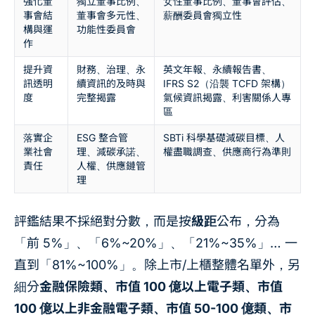
強化董
獨立董事比例、
女性董事比例、董事會評估、
事會結
董事會多元性、
薪酬委員會獨立性
構與運
功能性委員會
作
提升資
財務、治理、永
英文年報、永續報告書、
訊透明
續資訊的及時與
IFRS S2（沿襲 TCFD 架構）
度
完整揭露
氣候資訊揭露、利害關係人專
區
落實企
ESG 整合管
SBTi 科學基礎減碳目標、人
業社會
理、減碳承諾、
權盡職調查、供應商行為準則
責任
人權、供應鏈管
理
評鑑結果不採絕對分數，而是按
級距
公布，分為
「前 5%」、「6%~20%」、「21%~35%」… 一
直到「81%~100%」。除上市/上櫃整體名單外，另
細分
金融保險類、市值 100 億以上電子類、市值
100 億以上非金融電子類、市值 50-100 億類、市