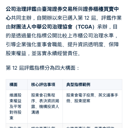
公司治理評鑑
由
臺灣證券交易所
與
證券櫃檯買賣中
心
共同主辦，自開辦以來已邁入第 12 屆。評鑑作業
由
財團法人中華公司治理協會（TCGA）
承辦，目
的是透過量化指標公開比較上市櫃公司治理水準，
引導企業強化董事會職能、提升資訊透明度、保障
股東權益，並落實永續經營責任。
第 12 屆評鑑指標分為四大構面：
構面
核心評估事項
典型指標範例
維護股
股東會召集程
股東會電子投票、英文議事手
東權益
序、表決資訊揭
冊、股東提案
及平等
露、機構投資人
對待股
溝通
東