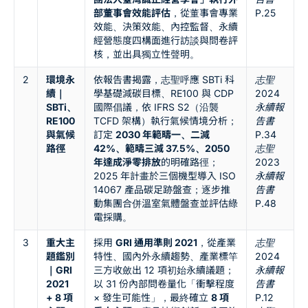
部董事會效能評估
，從董事會專業
P.25
效能、決策效能、內控監督、永續
經營態度四構面進行訪談與問卷評
核，並出具獨立性聲明。
2
環境永
依報告書揭露，志聖呼應 SBTi 科
志聖
續｜
學基礎減碳目標、RE100 與 CDP
2024
SBTi、
國際倡議，依 IFRS S2（沿襲
永續報
RE100
TCFD 架構）執行氣候情境分析；
告書
與氣候
訂定
2030 年範疇一、二減
P.34
路徑
42%、範疇三減 37.5%、2050
志聖
年達成淨零排放
的明確路徑；
2023
2025 年計畫於三個機型導入 ISO
永續報
14067 產品碳足跡盤查；逐步推
告書
動集團合併溫室氣體盤查並評估綠
P.48
電採購。
3
重大主
採用
GRI 通用準則 2021
，從產業
志聖
題鑑別
特性、國內外永續趨勢、產業標竿
2024
｜GRI
三方收斂出 12 項初始永續議題；
永續報
2021
以 31 份內部問卷量化「衝擊程度
告書
+ 8 項
× 發生可能性」，最終確立
8 項
P.12