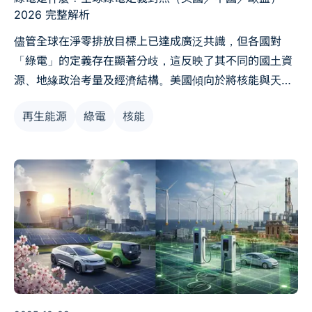
2026 完整解析
儘管全球在淨零排放目標上已達成廣泛共識，但各國對
「綠電」的定義存在顯著分歧，這反映了其不同的國土資
源、地緣政治考量及經濟結構。美國傾向於將核能與天然
氣等低排放能源納入更廣泛的「清潔能源」範疇，而中國
再生能源
綠電
核能
則聚焦於可再生能源的超大規模部署。歐盟則透過《永續
金融分類標準》，在嚴格條件下將核能與天然氣定義為
「過渡性」的永續投資。