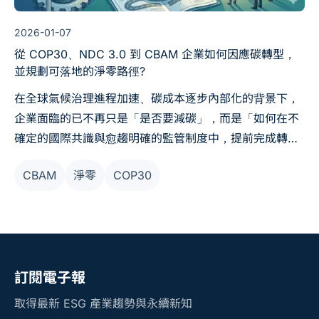
2026-01-07
從 COP30、NDC 3.0 到 CBAM 企業如何因應碳轉型，
並規劃可落地的淨零路徑?
在全球氣候治理進程加速、碳成本逐步內部化的背景下，
企業面臨的已不再只是「是否要減碳」，而是「如何在不
確定的國際共識與愈趨明確的監管制度中，提前完成轉型
布局」。本文將從 COP30 的國際趨勢、各國 NDC 3.0
CBAM
淨零
COP30
的減碳目標，以及歐盟 CBAM 與台灣碳費制度的實質影
響，帶您了解企業在碳轉型過程中應關注的關鍵面向與策
略方向。
訂閱電子報
取得最新 ESG 產業趨勢與永續新知