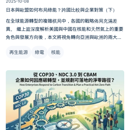
2025-10-08
日本與歐盟如何布局綠能？跨國比較與企業對策（下）
在全球能源轉型的複雜棋局中，各國的戰略佈局充滿差
異。 繼上篇深度解析美國與中國在核能和天然氣上的重要
角色與發展方向後，本文將視角轉向亞洲與歐洲的兩大關
鍵經濟體：日本與歐盟。 我們將探討這兩大集團如何因應
再生能源
綠電
核能
各自獨特的地理、經濟與政治環境，制定綠色能源佈局與
能源轉型路徑。同時，文章也將重點呈現面對全球淨零排
放的壓力，日本與歐盟企業採取了哪些具體的綠能對策，
以確保在全球競爭中的領先地位。