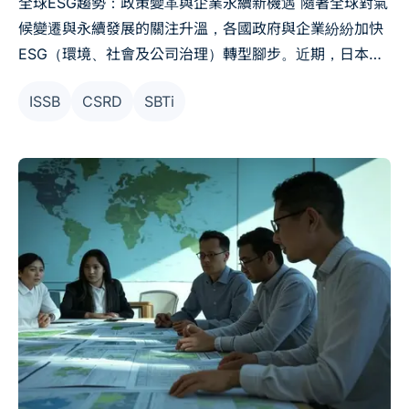
全球ESG趨勢：政策變革與企業永續新機遇 隨著全球對氣
候變遷與永續發展的關注升溫，各國政府與企業紛紛加快
ESG（環境、社會及公司治理）轉型腳步。近期，日本、
歐盟、台灣等地相繼發布新的減排目標、永續報告規範及
ISSB
CSRD
SBTi
金融創新舉措，以促進淨零碳排與可持續發展。本篇文章
將帶您了解最新政策動態與市場趨勢，助企業掌握關鍵機
遇。