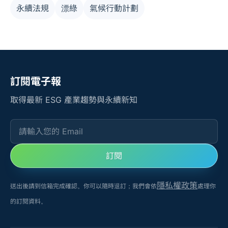
永續法規
漂綠
氣候行動計劃
十則關鍵新聞，助企業洞悉 ESG 趨勢。
訂閱電子報
取得最新 ESG 產業趨勢與永續新知
請輸入您的 Email
訂閱
隱私權政策
送出後請到信箱完成確認。你可以隨時退訂；我們會依
處理你
的訂閱資料。