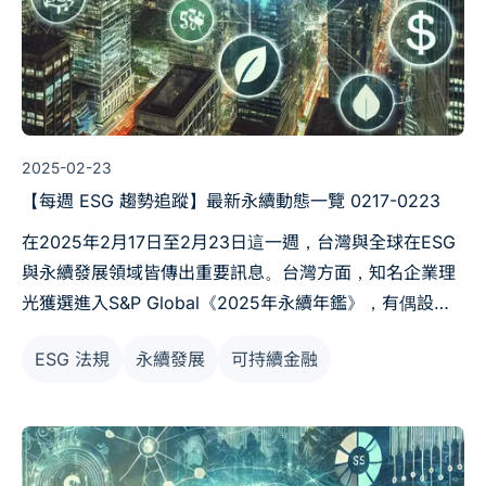
2025-02-23
【每週 ESG 趨勢追蹤】最新永續動態一覽 0217-0223
在2025年2月17日至2月23日這一週，台灣與全球在ESG
與永續發展領域皆傳出重要訊息。台灣方面，知名企業理
光獲選進入S&P Global《2025年永續年鑑》，有偶設計
以AI與永續創新引領綠色裝修，同時《上市櫃永續聲量排
ESG 法規
永續發展
可持續金融
行榜》顯示台積電、中鋼等企業領先；國際上，Workiva
的研究強調85%企業將持續氣候信息揭露、TNFD正式推
出新學習平台以加強自然風險管理，而喜力則公布了其在
可再生電力與減碳方面的重大承諾。這些消息共同描繪出
2025年ESG轉型的多元面向與挑戰。