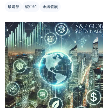
卓榮泰、環境部長彭啟明、嘉義縣長翁章梁等人受邀揭幕
環境部
碳中和
永續發展
儀式。卓榮泰表示，這是中央與地方合作、民間參與的成
功案例，不僅改善垃圾處理，也兼顧環保與生活品質，期
望作為全國示範，推廣至其他縣市，呼應政府最新《空氣
污染防治方案》所強調的減排與永續目標。