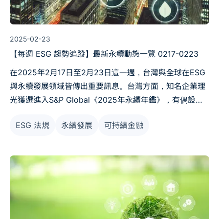
2025-02-23
【每週 ESG 趨勢追蹤】最新永續動態一覽 0217-0223
在2025年2月17日至2月23日這一週，台灣與全球在ESG
與永續發展領域皆傳出重要訊息。台灣方面，知名企業理
光獲選進入S&P Global《2025年永續年鑑》，有偶設計
以AI與永續創新引領綠色裝修，同時《上市櫃永續聲量排
ESG 法規
永續發展
可持續金融
行榜》顯示台積電、中鋼等企業領先；國際上，Workiva
的研究強調85%企業將持續氣候信息揭露、TNFD正式推
出新學習平台以加強自然風險管理，而喜力則公布了其在
可再生電力與減碳方面的重大承諾。這些消息共同描繪出
2025年ESG轉型的多元面向與挑戰。