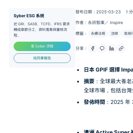
發布日期：2025-03-23
1 
Syber ESG 系統
作者：永訊智庫／ Inspire
把 GRI、SASB、TCFD、IFRS 要求
轉成章節分工、資料蒐集與審核流
標籤：
永續法規
漂綠
氣候
程。
看 Syber 流程
分享：
找同業報告
日本 GPIF 選擇 Imp
摘要
：全球最大養老基
全球市場，包括台灣公
發佈時間
：2025 年 
澳洲 Active Supe