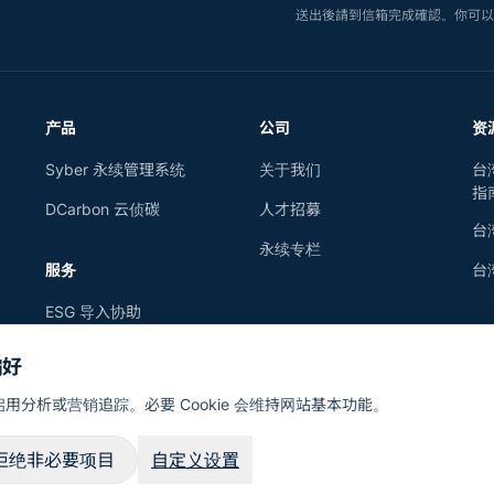
送出後請到信箱完成確認。你可
产品
公司
资
Syber 永续管理系统
关于我们
台
指
DCarbon 云侦碳
人才招募
台
永续专栏
服务
台
ESG 导入协助
SustainAI
偏好
用分析或营销追踪。必要 Cookie 会维持网站基本功能。
拒绝非必要项目
自定义设置