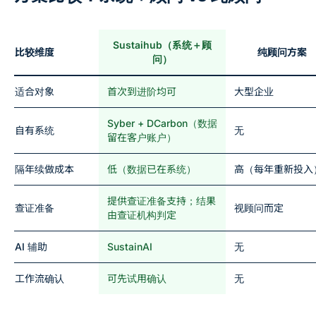
Sustaihub（系统＋顾
比较维度
纯顾问方案
问）
适合对象
首次到进阶均可
大型企业
Syber + DCarbon（数据
自有系统
无
留在客户账户）
隔年续做成本
低（数据已在系统）
高（每年重新投入
提供查证准备支持；结果
查证准备
视顾问而定
由查证机构判定
AI 辅助
SustainAI
无
工作流确认
可先试用确认
无