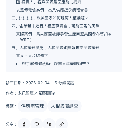
3️⃣ 投資人、客戶與評鑑回應能力提升
以遠傳電信為例｜出具供應鏈永續報告書
三、🇪🇺🇺🇸 歐美國家如何規範人權議題？
四、企業若未進行人權盡職調查，可能面臨的風險
實際案例｜馬來西亞橡膠手套生產商遭美國發布暫扣令
（WRO）
五、人權議題廣泛，人權風險矩陣聚焦高風險議題
常見六大步驟如下：
👉 想了解如何啟動供應商人權盡職調查？
發布日期：2026-02-04
6 分鐘閱讀
作者：永訊智庫／ 顧問團隊
供應商管理
人權盡職調查
標籤：
分享：