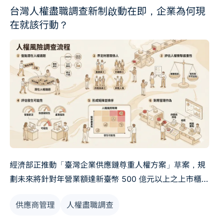
台灣人權盡職調查新制啟動在即，企業為何現
在就該行動？
經濟部正推動「臺灣企業供應鏈尊重人權方案」草案，規
劃未來將針對年營業額達新臺幣 500 億元以上之上市櫃製
造業，要求企業須就自身營運活動，以及供應鏈中之直接
供應商管理
人權盡職調查
供應商與商業夥伴，逐步建立並執行人權盡職調查機制。