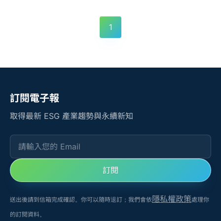
依目前政策方向，該制度預計自 2026 年起推動實施，並
規劃自 2027 年起納入上市櫃公司永續報告書之揭露範
1
圍。這代表人權盡職調查將不再僅屬自願性揭露，而是正
式進入制度化管理與資訊揭露階段，成為企業治理與供應
鏈管理的重要基礎。 對臺灣上市櫃公司而言，現在是否開
始布局，將直接影響未來在永續揭露、供應商管理與外部
審閱中的主動權。
訂閱電子報
取得最新 ESG 產業趨勢與永續新知
請輸入您的 Email
訂閱
隱私權政策
送出後請到信箱完成確認。你可以隨時退訂；我們會依
處理你
的訂閱資料。