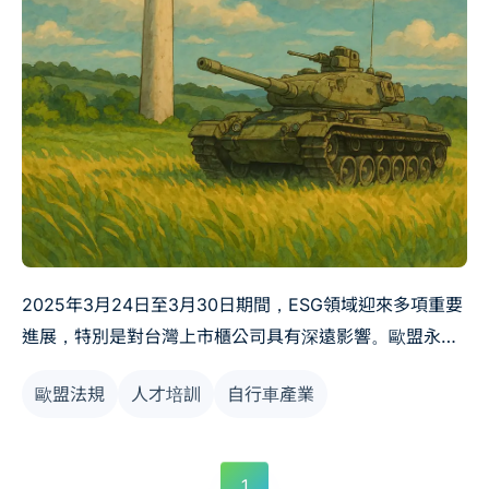
2025年3月24日至3月30日期間，ESG領域迎來多項重要
進展，特別是對台灣上市櫃公司具有深遠影響。歐盟永續
報告規則簡化提案、蘋果與富士康的永續里程碑，以及台
歐盟法規
人才培訓
自行車產業
灣綠色人才培訓計劃等新聞，凸顯全球ESG趨勢的動態變
化。
1