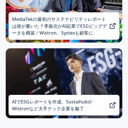
MediaTekの最初のサステナビリティレポート
は彼が書いた？李振北がAI起業でESGビッグデ
ータを構築！Wistron、Systexも顧客に
AIでESGレポートを作成、Sustaihubが
Wistronなど大手テック企業を魅了