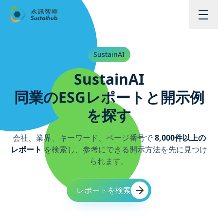
メインコンテンツへスキップ
SustainAI
SustainAI
同業のESGレポートと開示例
を探す
会社、業界、キーワード、ページ番号で
8,000件以上の
レポート
を検索し、参考にできる開示方法を先に見つけ
られます。
レポートを検索