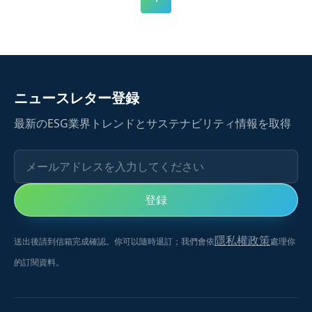
化を浮き彫りにしています。
ニュースレター登録
最新のESG業界トレンドとサステナビリティ情報を取得
メールアドレスを入力してください
登録
隱私權政策
送出後請到信箱完成確認。你可以隨時退訂；我們會依
處理你
的訂閱資料。