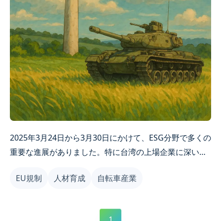
2025年3月24日から3月30日にかけて、ESG分野で多くの
重要な進展がありました。特に台湾の上場企業に深い影
響を与えるものです。EUのサステナビリティ報告ルール
EU規制
人材育成
自転車産業
の簡素化提案、AppleとFoxconnのサステナビリティの
マイルストーン、台湾のグリーン人材育成計画などのニ
ュースは、グローバルESGトレンドのダイナミックな変
1