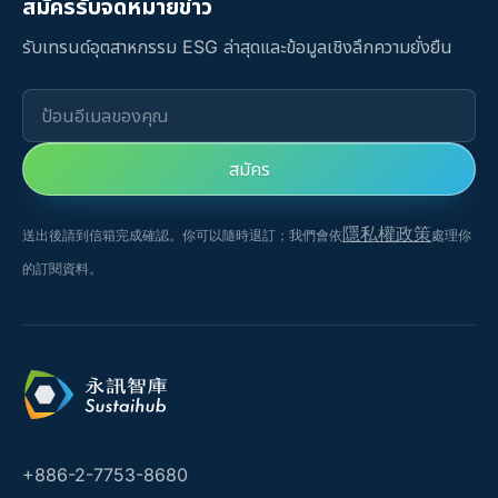
สมัครรับจดหมายข่าว
รับเทรนด์อุตสาหกรรม ESG ล่าสุดและข้อมูลเชิงลึกความยั่งยืน
ป้อนอีเมลของคุณ
สมัคร
隱私權政策
送出後請到信箱完成確認。你可以隨時退訂；我們會依
處理你
的訂閱資料。
+886-2-7753-8680