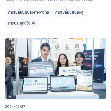
กำหนดการปฏิบัติตามกฎระเบียบที่เข้มงวดขึ้น และต้องสร้างสมดุล
การเปลี่ยนแปลงทางดิจิทัล
การเปลี่ยนแปลงคู่
ระหว่างผลประโยชน์ทางเศรษฐกิจกับความรับผิดชอบต่อสังคม
ดิจิทัลและเทคโนโลยี AI ได้กลายเป็นเครื่องมือหลักในการจัดการ
การประยุกต์ใช้ AI
ข้อมูล ESG และด้วยการพัฒนาอย่างรวดเร็วของ Big Data และ
เทคโนโลยีอัตโนมัติ แนวโน้มการเปลี่ยนแปลงทางดิจิทัลไม่อาจย้อน
กลับได้
2024-05-27