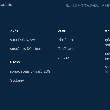
มยั่งยืน
送出後請到信箱完成確認。你可
สินค้า
บริษัท
แหล
ระบบ ESG Syber
เกี่ยวกับเรา
คู่
sof
ระบบจัดการ DCarbon
รับสมัครงาน
คู่
บทความ
inv
บริการ
ราย
ความช่วยเหลือในการเริ่ม ESG
แนะ
SustainAI