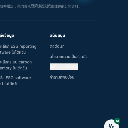
隱私權政策
以隨時退訂；我們會依
處理你的訂閱資料。
่งข้อมูล
สนับสนุน
มือเลือก ESG reporting
ติดต่อเรา
tware ในไต้หวัน
นโยบายความเป็นส่วนตัว
มือเลือกระบบ carbon
คุกกี้／การติดตาม
entory ในไต้หวัน
คำถามที่พบบ่อย
ชื่อ ESG software
นำในไต้หวัน
AI