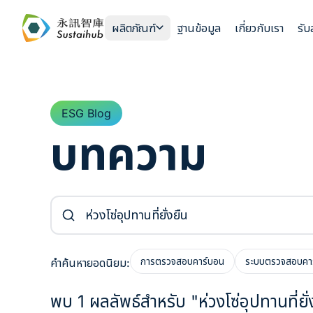
ข้ามไปยังเนื้อหา
ผลิตภัณฑ์
ฐานข้อมูล
เกี่ยวกับเรา
รั
ESG Blog
บทความ
ค้นหาบทความ
การตรวจสอบคาร์บอน
ระบบตรวจสอบคา
คำค้นหายอดนิยม:
พบ 1 ผลลัพธ์สำหรับ "ห่วงโซ่อุปทานที่ยั่