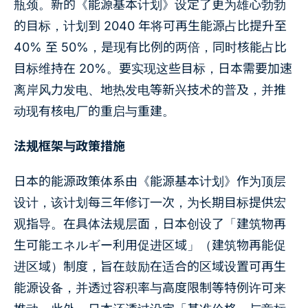
瓶颈。新的《能源基本计划》设定了更为雄心勃勃
的目标，计划到 2040 年将可再生能源占比提升至
40% 至 50%，是现有比例的两倍，同时核能占比
目标维持在 20%。要实现这些目标，日本需要加速
离岸风力发电、地热发电等新兴技术的普及，并推
动现有核电厂的重启与重建。
法规框架与政策措施
日本的能源政策体系由《能源基本计划》作为顶层
设计，该计划每三年修订一次，为长期目标提供宏
观指导。在具体法规层面，日本创设了「建筑物再
生可能エネルギー利用促进区域」（建筑物再能促
进区域）制度，旨在鼓励在适合的区域设置可再生
能源设备，并透过容积率与高度限制等特例许可来