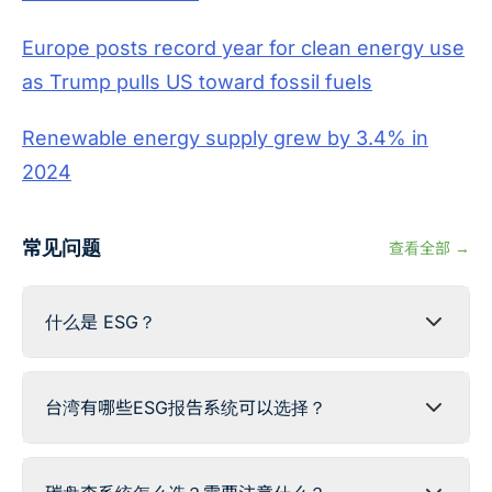
Europe posts record year for clean energy use
as Trump pulls US toward fossil fuels
Renewable energy supply grew by 3.4% in
2024
常见问题
查看全部 →
什么是 ESG？
台湾有哪些ESG报告系统可以选择？