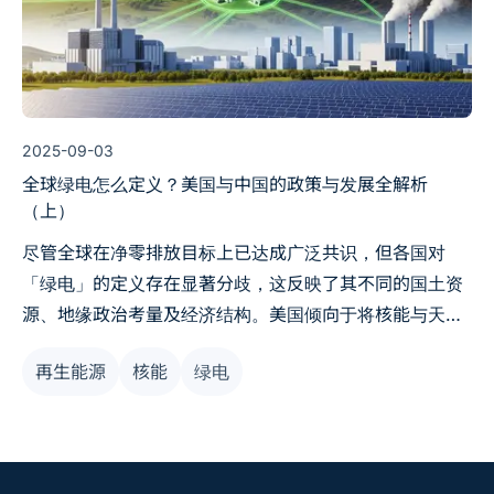
2025-09-03
全球绿电怎么定义？美国与中国的政策与发展全解析
（上）
尽管全球在净零排放目标上已达成广泛共识，但各国对
「绿电」的定义存在显著分歧，这反映了其不同的国土资
源、地缘政治考量及经济结构。美国倾向于将核能与天然
气等低排放能源纳入更广泛的「清洁能源」范畴，而中国
再生能源
核能
绿电
则聚焦于可再生能源的超大规模部署。欧盟则通过《永续
金融分类标准》，在严格条件下将核能与天然气定义为
「过渡性」的永续投资。