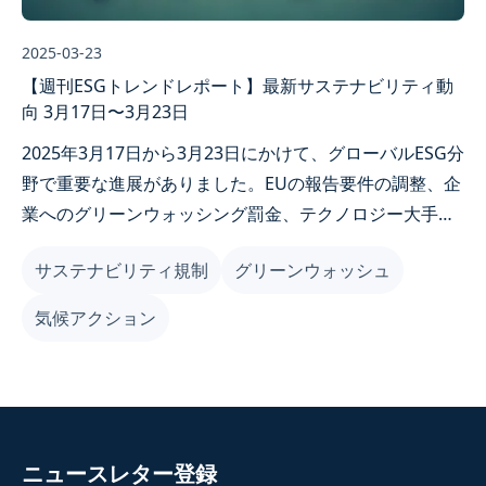
2025-03-23
【週刊ESGトレンドレポート】最新サステナビリティ動
向 3月17日〜3月23日
2025年3月17日から3月23日にかけて、グローバルESG分
野で重要な進展がありました。EUの報告要件の調整、企
業へのグリーンウォッシング罰金、テクノロジー大手の
サステナビリティコミットメントなどが含まれます。こ
サステナビリティ規制
グリーンウォッシュ
れらの動向は台湾の上場企業に深い影響を与え、コンプ
ライアンス、投資戦略、サステナビリティ報告に関わり
気候アクション
ます。本記事では10の重要なニュースを整理し、企業が
ESGトレンドを把握できるよう支援します。
ニュースレター登録