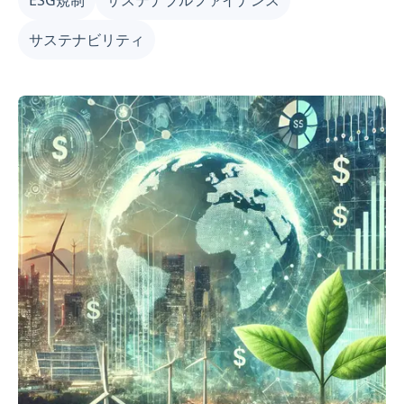
ノベーションでグリーンリノベーションをリード、また
『上場企業サステナビリティ声量ランキング』では
サステナビリティ
TSMC、中鋼などの企業がリード。国際的には、
Workivaの調査で85%の企業が気候情報開示を継続する
方針、TNFDが自然リスク管理強化のため新学習プラッ
トフォームを開始、ハイネケンが再生可能電力と脱炭素
における重要なコミットメントを発表。これらのニュー
スは2025年ESGトランスフォーメーションの多様な側面
と課題を描いています。