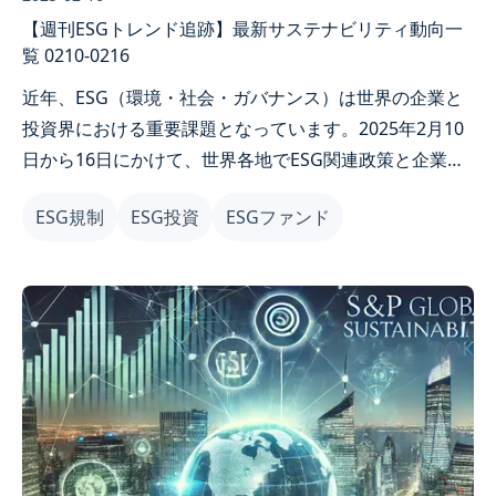
【週刊ESGトレンド追跡】最新サステナビリティ動向一
覧 0210-0216
近年、ESG（環境・社会・ガバナンス）は世界の企業と
投資界における重要課題となっています。2025年2月10
日から16日にかけて、世界各地でESG関連政策と企業動
向が相次いで発表され、産業発展と投資市場に影響を与
ESG規制
ESG投資
ESGファンド
えています。本記事では今週のESG重大ニュースを整
理・分析し、企業がトレンドを把握し変化に対応できる
よう支援します。