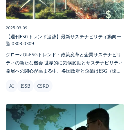
2025-03-09
【週刊ESGトレンド追跡】最新サステナビリティ動向一
覧 0303-0309
グローバルESGトレンド：政策変革と企業サステナビリ
ティの新たな機会 世界的に気候変動とサステナビリティ
発展への関心が高まる中、各国政府と企業はESG（環
境・社会・ガバナンス）トランスフォーメーションのペ
AI
ISSB
CSRD
ースを加速しています。最近、日本、EU、台湾などで新
たな排出削減目標、サステナビリティ報告規範、金融イ
ノベーション施策が相次いで発表され、ネットゼロカー
ボンと持続可能な発展を促進しています。本記事では最
新の政策動向と市場トレンドをお届けし、企業が重要な
機会を把握できるよう支援します。