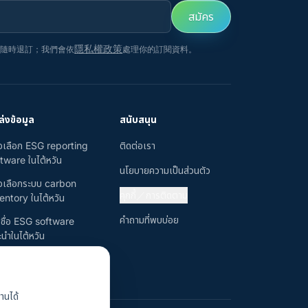
สมัคร
隱私權政策
以隨時退訂；我們會依
處理你的訂閱資料。
่งข้อมูล
สนับสนุน
มือเลือก ESG reporting
ติดต่อเรา
tware ในไต้หวัน
นโยบายความเป็นส่วนตัว
มือเลือกระบบ carbon
คุกกี้／การติดตาม
entory ในไต้หวัน
คำถามที่พบบ่อย
ชื่อ ESG software
นำในไต้หวัน
งานได้