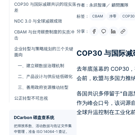
COP30 与国际减碳共识的现实落
作者：永訊智庫／ 顧問團隊
差
标签：
CBAM
净零
COP30
NDC 3.0 与全球减碳成效
分享：
CBAM 与台湾碳费制度的实质冲
击
企业转型与策略规划的三个关键
COP30 与国际
面向
一、建立碳数据治理机制
去年底落幕的 COP3
二、产品设计与供应链低碳化
会前，欧盟与多国力推纳
三、善用政府资源推动转型
各国共识多停留于"自愿加
公正转型不可忽视
作为峰会口号，该词源
全球升温控制在工业化前水
DCarbon 碳盘查系统
把排放系数、活动数据与佐证文件集
中管理，准备 ISO 14064-1 查证。