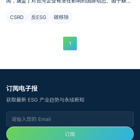
闻，涵盖了对台湾企业有潜在影响的国际动态。由于缺乏
特定针对台湾公司的近期新闻，我们建议公司密切关注欧
CSRD
反ESG
碳移除
美ESG政策的发展，并考虑其对全球供应链和市场的影
响。透过这些信息，公司可以更好地制定ESG策略，提升
竞争力并吸引投资者。
1
订阅电子报
获取最新 ESG 产业趋势与永续新知
请输入您的 Email
订阅