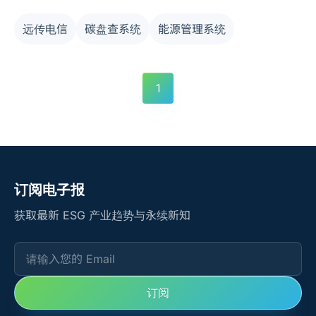
创团隊在 ESG 淨零、智慧醫疗、智慧零售、智慧城市、
远传电信
碳盘查系统
能源管理系统
金融保險等五大领域都繳出亮眼成績，包含数位发展部数
位产业署署长呂正華、国家发展委員會产业发展处副处长
陈瓊華、经济部中小企业处副处长吳佳穎、行政院国家发
1
展基金管理會副執行秘书蔡宜兼，等机关首长今也共同出
席见证，力挺在场新创团隊。
订阅电子报
获取最新 ESG 产业趋势与永续新知
请输入您的 Email
订阅