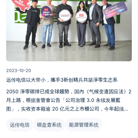
2023-10-20
远传电信以大带小，攜手3新创精兵共築淨零生态系
2050 淨零碳排已成全球趨勢，国內《气候变遷因应法》2
月上路，根据金管會公告「公司治理 3.0 永续发展藍
图」，实收资本额逾 20 亿元之上市櫃公司，今年起须提
交企业永续报告书，強化企业永续与气候韌性资讯揭露。
远传电信
碳盘查系统
能源管理系统
為协助企业邁向永续，第二届远传新创加速器攜手配客
嘉、永讯智庫与詠鋐智能三家新创精兵，将碳焦虑成功轉