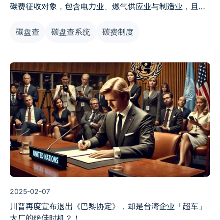
碳费征收对象，包含电力业、燃气供应业与制造业，且年
度温室气体直接或间接排放达 2.5 万公吨 CO₂e者，将需
碳盘查
碳盘查系统
碳费制度
缴纳每吨最高 300 元 CO₂e 的碳费。面对碳费压力，企
业若欲降低缴费金额，关键在于提出并通过「自主减量计
划」，即可适用每吨 50 元或 100 元的优惠费率。本文将
说明如何透过系统性规划与申报，自主减量计划不仅合法
节省支出，也有助于企业长期净零布局。
2025-02-07
川普再度宣布退出《巴黎协定》，却是台湾企业「超车」
大厂的绝佳时机？！