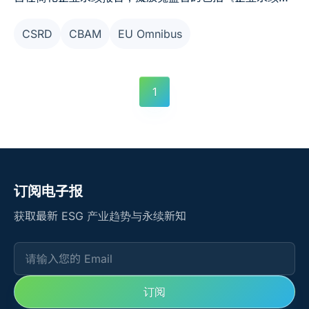
告指令》（CSRD）、《碳边境调整机制》（CBAM）等
CSRD
CBAM
EU Omnibus
规范，核心变更带您一次了解：
1
订阅电子报
获取最新 ESG 产业趋势与永续新知
请输入您的 Email
订阅