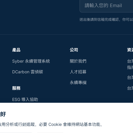
請輸入您的 Email
送出後請到信箱完成確認。你可
產品
公司
資
Syber 永續管理系統
關於我們
台
指
DCarbon 雲偵碳
人才招募
台
永續專欄
服務
台
ESG 導入協助
SustainAI
偏好
用分析或行銷追蹤。必要 Cookie 會維持網站基本功能。