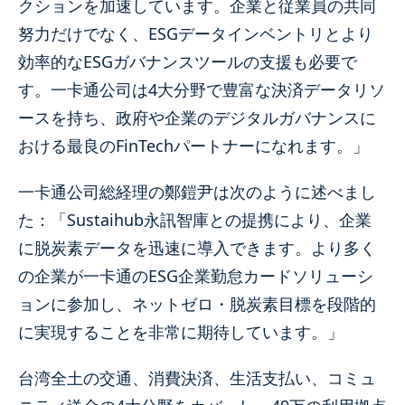
クションを加速しています。企業と従業員の共同
努力だけでなく、ESGデータインベントリとより
効率的なESGガバナンスツールの支援も必要で
す。一卡通公司は4大分野で豊富な決済データリソ
ースを持ち、政府や企業のデジタルガバナンスに
おける最良のFinTechパートナーになれます。」
一卡通公司総経理の鄭鎧尹は次のように述べまし
た：「Sustaihub永訊智庫との提携により、企業
に脱炭素データを迅速に導入できます。より多く
の企業が一卡通のESG企業勤怠カードソリューシ
ョンに参加し、ネットゼロ・脱炭素目標を段階的
に実現することを非常に期待しています。」
台湾全土の交通、消費決済、生活支払い、コミュ