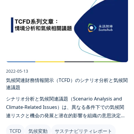
2022-05-13
気候関連財務情報開示（TCFD）のシナリオ分析と気候関
連議題
シナリオ分析と気候関連議題（Scenario Analysis and
Climate-Related Issues）は、異なる条件下での気候関
連リスクと機会の発展と潜在的影響を組織の意思決定計
画に組み込み、組織が将来の異なるシナリオでどのよう
TCFD
気候変動
サステナビリティレポート
な状況にあるかを理解するのに役立ちます。