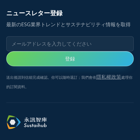
に定義するため、従来のCSR（Corporate Social
ニュースレター登録
Responsibility）企業社会責任報告書から
最新のESG業界トレンドとサステナビリティ情報を取得
ESG（Environment, Social, Governance）報告書または
サステナビリティ報告書に名称変更し、投資機関や銀行
メールアドレスを入力してください
の非財務情報ニーズにもより適合するようになりまし
た。
登録
隱私權政策
送出後請到信箱完成確認。你可以隨時退訂；我們會依
處理你
的訂閱資料。