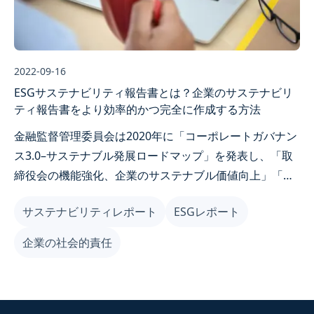
2022-09-16
ESGサステナビリティ報告書とは？企業のサステナビリ
ティ報告書をより効率的かつ完全に作成する方法
金融監督管理委員会は2020年に「コーポレートガバナン
ス3.0–サステナブル発展ロードマップ」を発表し、「取
締役会の機能強化、企業のサステナブル価値向上」「情
報透明性の向上、サステナブル経営の促進」「ステーク
サステナビリティレポート
ESGレポート
ホルダーとのコミュニケーション強化、良好な対話チャ
ネルの構築」「国際規範との連携、受託者責任の遂行」
企業の社会的責任
「企業のサステナブルガバナンス文化の深化、多様な商
品の提供」という5つの主軸を中心に、台湾企業が国際
的なサステナビリティトレンドに連携することを支援し
ています。同時に、サステナビリティ報告書をより明確