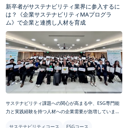
新卒者がサステナビリティ業界に参入するに
は？《企業サステナビリティMAプログラ
ム》で企業と連携し人材を育成
サステナビリティ課題への関心が高まる中、ESG専門能
力と実践経験を持つ人材への企業需要が急増していま
す。《企業サステナビリティMAプログラム》は実務重
サステナビリティコース
ESGコース
視で、若者が職場での競争優位を身につけ、サステナビ