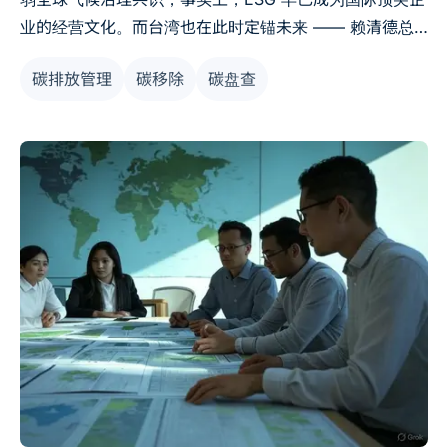
业的经营文化。而台湾也在此时定锚未来 —— 赖清德总
统于「国家气候变迁对策委员会」举办的会议中明言，台
碳排放管理
碳移除
碳盘查
湾 2050 净零目标不会随国际政局动摇。更值得关注的
是，环境部预计于 2025 年中，正式公告碳封存规范，这
将会是企业供应链减碳与范畴三管理的转折点。本文为您
解析企业应该如何掌握这场转型良机！