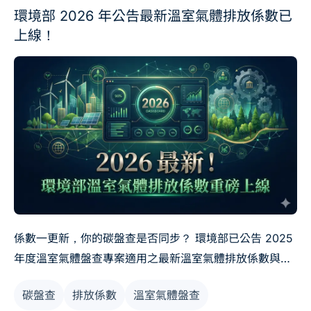
環境部 2026 年公告最新溫室氣體排放係數已
上線！
係數一更新，你的碳盤查是否同步？ 環境部已公告 2025
年度溫室氣體盤查專案適用之最新溫室氣體排放係數與平
均熱值資料。若企業仍沿用舊年度數據，盤查結果將出現
碳盤查
排放係數
溫室氣體盤查
系統性偏差，不僅影響內部減碳績效評估，更可能在查證