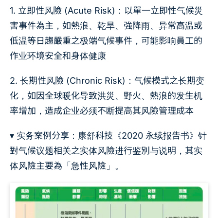
1. 立即性风險 (Acute Risk)：以單一立即性气候災
害事件為主，如熱浪、乾旱、強降雨、异常高温或
低温等日趨嚴重之极端气候事件，可能影响員工的
作业环境安全和身体健康
2. 长期性风險 (Chronic Risk)：气候模式之长期变
化，如因全球暖化导致洪災、野火、熱浪的发生机
率增加，造成企业必须不断提高其风險管理成本
▾ 实务案例分享：康舒科技《2020 永续报告书》针
對气候议题相关之实体风險进行鉴別与说明，其实
体风險主要為「急性风險」。