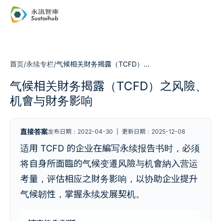
跳至主内容
首页
/
永续专栏
/
气候相关財务揭露（TCFD）之风險、机會与財务影响
气候相关財务揭露（TCFD）之风險、
机會与財务影响
直接答案
发布日期：2022-04-30
|
更新日期：2025-12-08
适用 TCFD 的企业在編写永续报告书时，必须
将自身所面臨的气候变遷风險与机會納入营运
考量，评估相应之財务影响，以协助企业提升
气候韌性，掌握永续发展契机。