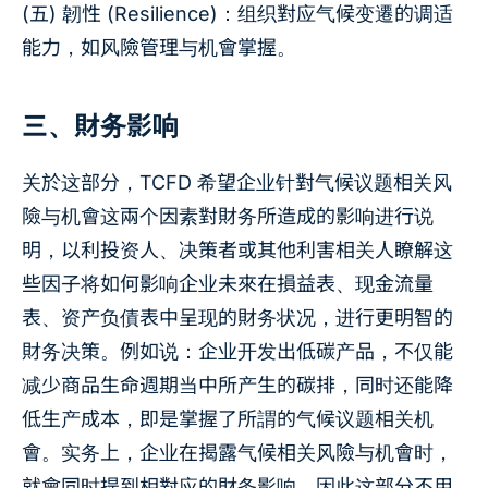
(五) 韌性 (Resilience)：组织對应气候变遷的调适
能力，如风險管理与机會掌握。
三、財务影响
关於这部分，TCFD 希望企业针對气候议题相关风
險与机會这兩个因素對財务所造成的影响进行说
明，以利投资人、决策者或其他利害相关人瞭解这
些因子将如何影响企业未來在損益表、现金流量
表、资产负債表中呈现的財务状况，进行更明智的
財务决策。例如说：企业开发出低碳产品，不仅能
减少商品生命週期当中所产生的碳排，同时还能降
低生产成本，即是掌握了所謂的气候议题相关机
會。实务上，企业在揭露气候相关风險与机會时，
就會同时提到相對应的財务影响，因此这部分不用