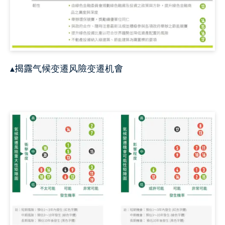
▴揭露气候变遷风險变遷机會