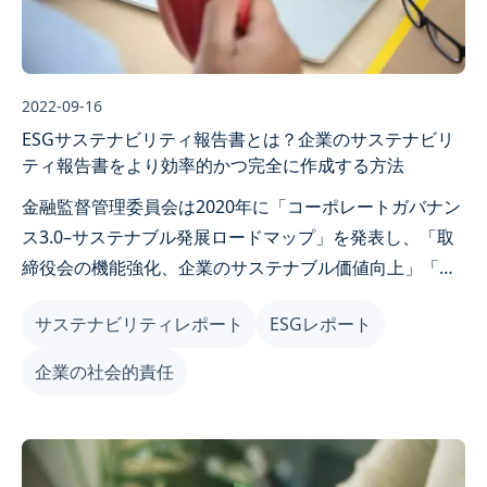
2022-09-16
ESGサステナビリティ報告書とは？企業のサステナビリ
ティ報告書をより効率的かつ完全に作成する方法
金融監督管理委員会は2020年に「コーポレートガバナン
ス3.0–サステナブル発展ロードマップ」を発表し、「取
締役会の機能強化、企業のサステナブル価値向上」「情
報透明性の向上、サステナブル経営の促進」「ステーク
サステナビリティレポート
ESGレポート
ホルダーとのコミュニケーション強化、良好な対話チャ
ネルの構築」「国際規範との連携、受託者責任の遂行」
企業の社会的責任
「企業のサステナブルガバナンス文化の深化、多様な商
品の提供」という5つの主軸を中心に、台湾企業が国際
的なサステナビリティトレンドに連携することを支援し
ています。同時に、サステナビリティ報告書をより明確