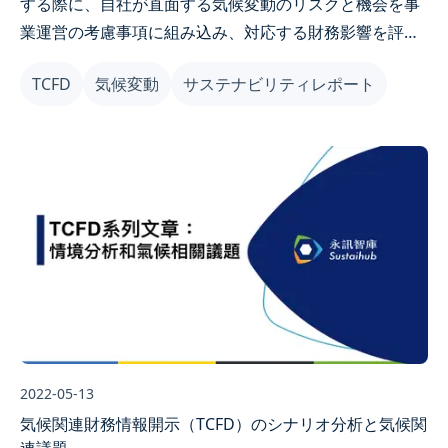
する際に、自社が直面する気候変動のリスクと機会を事
業運営の考慮事項に組み込み、対応する財務影響を評価
することで、企業の気候レジリエンスを高め、サステナ
TCFD
気候変動
サステナビリティレポート
ブル発展の機会を捉えることができます。
2022-05-13
気候関連財務情報開示（TCFD）のシナリオ分析と気候関