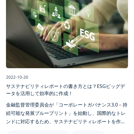
に定義するため、従来のCSR（Corporate Social
Responsibility）企業社会責任報告書から
ESG（Environment, Social, Governance）報告書または
サステナビリティ報告書に名称変更し、投資機関や銀行
の非財務情報ニーズにもより適合するようになりまし
た。
2022-10-20
サステナビリティレポートの書き方とは？ESGビッグデ
ータを活用して効率的に作成！
金融監督管理委員会が「コーポレートガバナンス3.0－持
続可能な発展ブループリント」を始動し、国際的なトレ
ンドに対応するため、サステナビリティレポートを作成
する企業が増加しています。GRI報告基準の理解、部門