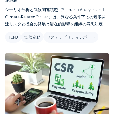
連議題
シナリオ分析と気候関連議題（Scenario Analysis and
Climate-Related Issues）は、異なる条件下での気候関
連リスクと機会の発展と潜在的影響を組織の意思決定計
画に組み込み、組織が将来の異なるシナリオでどのよう
TCFD
気候変動
サステナビリティレポート
な状況にあるかを理解するのに役立ちます。