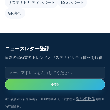
サステナビリティレポート
ESGレポート
横断的なデータ収集と連携、本文執筆、企業のサステナ
ビリティ目標設定など、同業他社や模範企業を参考にし
GRI基準
たいと思っても、インターネットで検索しても必要な
ESG事例やESGレポートが見つからないことはありませ
んか？
ニュースレター登録
最新のESG業界トレンドとサステナビリティ情報を取得
メールアドレスを入力してください
登録
隱私權政策
送出後請到信箱完成確認。你可以隨時退訂；我們會依
處理你
的訂閱資料。