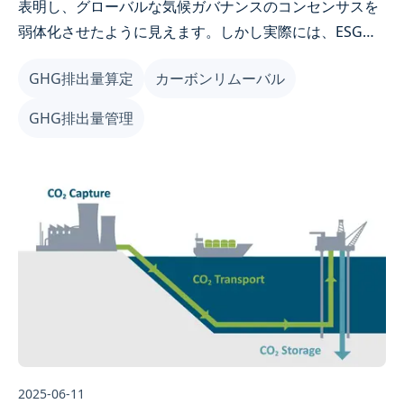
表明し、グローバルな気候ガバナンスのコンセンサスを
弱体化させたように見えます。しかし実際には、ESGは
すでに国際的なトップ企業の経営文化となっています。
GHG排出量算定
カーボンリムーバル
台湾もこの時、将来を見据えた方向性を示しました——
頼清徳総統は「国家気候変動対策委員会」の会議で、台
GHG排出量管理
湾の2050年ネットゼロ目標は国際政治情勢によって揺ら
ぐことはないと明言しました。 さらに注目すべきは、環
境部が2025年半ばに炭素貯留規範を正式に公告する予定
であり、これが企業のサプライチェーン脱炭素とスコー
プ3管理の転換点となることです。本記事では、企業が
この転換の好機をどのように捉えるべきかを解説しま
す！
2025-06-11