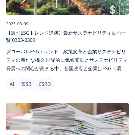
2025-03-09
【週刊ESGトレンド追跡】最新サステナビリティ動向一
覧 0303-0309
グローバルESGトレンド：政策変革と企業サステナビリ
ティの新たな機会 世界的に気候変動とサステナビリティ
発展への関心が高まる中、各国政府と企業はESG（環
境・社会・ガバナンス）トランスフォーメーションのペ
AI
ISSB
CSRD
ースを加速しています。最近、日本、EU、台湾などで新
たな排出削減目標、サステナビリティ報告規範、金融イ
ノベーション施策が相次いで発表され、ネットゼロカー
ボンと持続可能な発展を促進しています。本記事では最
新の政策動向と市場トレンドをお届けし、企業が重要な
機会を把握できるよう支援します。