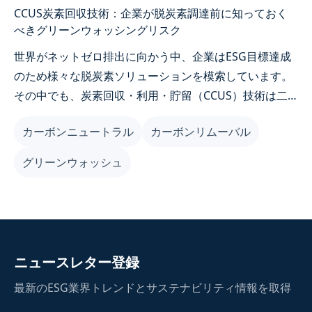
CCUS炭素回収技術：企業が脱炭素調達前に知っておく
べきグリーンウォッシングリスク
世界がネットゼロ排出に向かう中、企業はESG目標達成
のため様々な脱炭素ソリューションを模索しています。
その中でも、炭素回収・利用・貯留（CCUS）技術は二
酸化炭素を直接処理できることから、多くの国で脱炭素
カーボンニュートラル
カーボンリムーバル
戦略の一環として位置づけられています。しかし、この
技術に対する論争は激化しており、企業が十分な理解な
グリーンウォッシュ
く性急に調達すれば、「グリーンウォッシング」リスク
に陥る可能性があります。
ニュースレター登録
最新のESG業界トレンドとサステナビリティ情報を取得