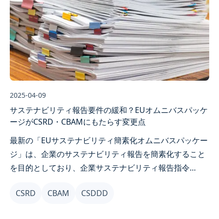
2025-04-09
サステナビリティ報告要件の緩和？EUオムニバスパッケ
ージがCSRD・CBAMにもたらす変更点
最新の「EUサステナビリティ簡素化オムニバスパッケー
ジ」は、企業のサステナビリティ報告を簡素化すること
を目的としており、企業サステナビリティ報告指令
（CSRD）、炭素国境調整メカニズム（CBAM）などの規
CSRD
CBAM
CSDDD
制緩和が検討されています。主要な変更点をまとめてご
紹介します：